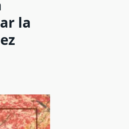
a
ar la
lez