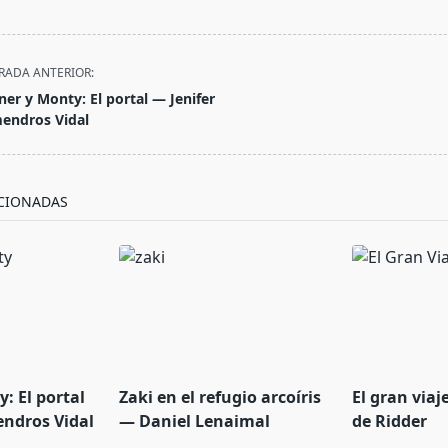
RADA ANTERIOR:
ner y Monty: El portal — Jenifer
endros Vidal
/span>
CIONADAS
: El portal
Zaki en el refugio arcoíris
El gran via
endros Vidal
— Daniel Lenaimal
de Ridder