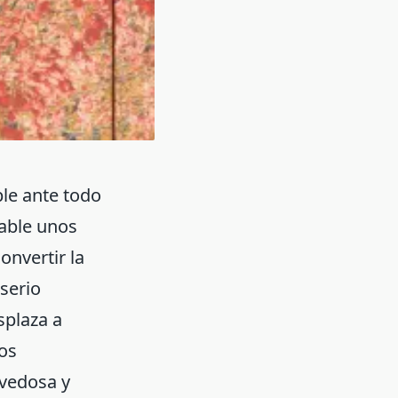
ble ante todo
mable unos
onvertir la
serio
splaza a
os
ovedosa y