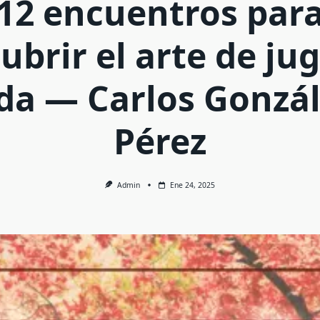
12 encuentros par
ubrir el arte de jug
da — Carlos Gonzá
Pérez
Admin
Ene 24, 2025