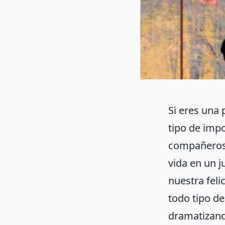
Si eres una 
tipo de impo
compañeros d
vida en un 
nuestra feli
todo tipo d
dramatizand