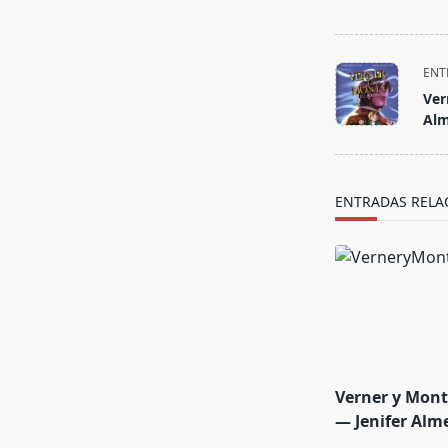
<span
ENT
class="nav-
Ver
subtitle
Alm
screen-
reader-
text">Página<
ENTRADAS RELA
Verner y Monty
— Jenifer Alm