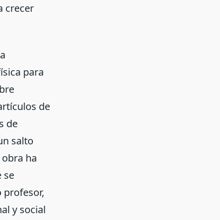
a crecer
na
ísica para
obre
artículos de
s de
un salto
a obra ha
e se
 profesor,
al y social