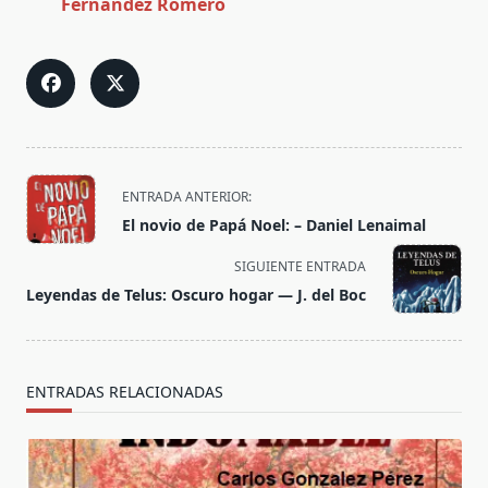
Fernández Romero
<span
ENTRADA ANTERIOR:
class="nav-
El novio de Papá Noel: – Daniel Lenaimal
subtitle
screen-
SIGUIENTE ENTRADA
reader-
Leyendas de Telus: Oscuro hogar — J. del Boc
text">Página</span>
ENTRADAS RELACIONADAS