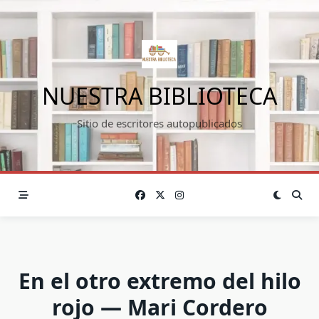
Saltar
al
contenido
NUESTRA BIBLIOTECA
Sitio de escritores autopublicados
En el otro extremo del hilo
rojo — Mari Cordero